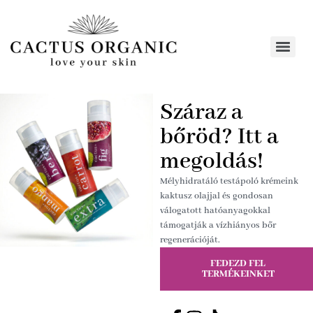
Száraz a
bőröd? Itt a
megoldás!
Mélyhidratáló testápoló krémeink
kaktusz olajjal és gondosan
válogatott hatóanyagokkal
támogatják a vízhiányos bőr
regenerációját.
FEDEZD FEL
TERMÉKEINKET