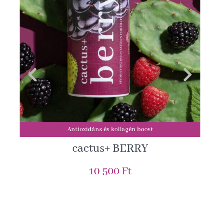
Antioxidáns és kollagén boost
cactus+ BERRY
10 500 Ft