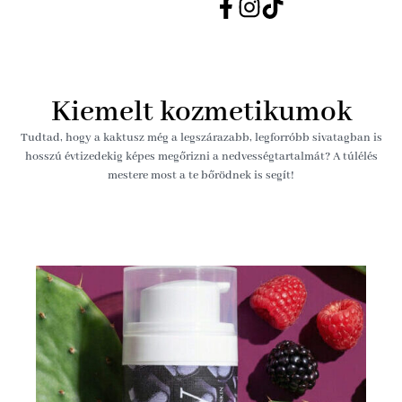
Kiemelt kozmetikumok
Tudtad, hogy a kaktusz még a legszárazabb, legforróbb sivatagban is
hosszú évtizedekig képes megőrizni a nedvességtartalmát? A túlélés
mestere most a te bőrödnek is segít!