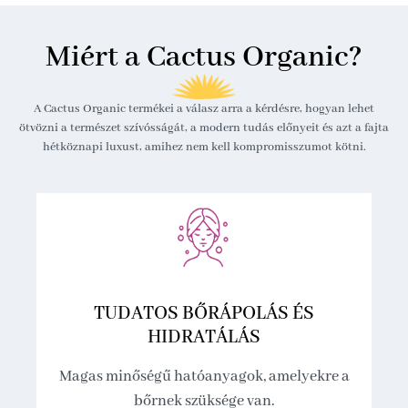
Miért a Cactus Organic?
A Cactus Organic termékei a válasz arra a kérdésre, hogyan lehet
ötvözni a természet szívósságát, a modern tudás előnyeit és azt a fajta
hétköznapi luxust, amihez nem kell kompromisszumot kötni.
TUDATOS BŐRÁPOLÁS ÉS
HIDRATÁLÁS
Magas minőségű hatóanyagok, amelyekre a
bőrnek szüksége van.