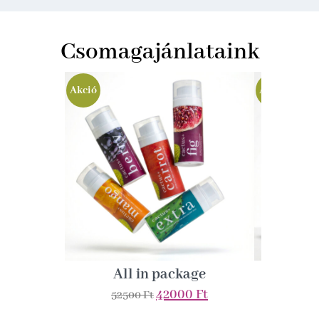
Csomagajánlataink
Akció
Akció
All in package
Sprin
42000
Ft
52500
Ft
31